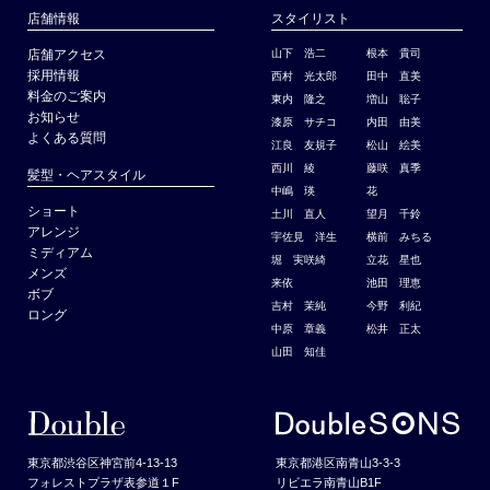
店舗情報
スタイリスト
店舗アクセス
山下 浩二
根本 貴司
採用情報
西村 光太郎
田中 直美
料金のご案内
東内 隆之
増山 聡子
お知らせ
漆原 サチコ
内田 由美
よくある質問
江良 友規子
松山 絵美
西川 綾
藤咲 真季
髪型・ヘアスタイル
中嶋 瑛
花
ショート
土川 直人
望月 千鈴
アレンジ
宇佐見 洋生
横前 みちる
ミディアム
堀 実咲綺
立花 星也
メンズ
来依
池田 理恵
ボブ
吉村 茉純
今野 利紀
ロング
中原 章義
松井 正太
山田 知佳
東京都渋谷区神宮前4-13-13
東京都港区南青山3-3-3
フォレストプラザ表参道１F
リビエラ南青山B1F