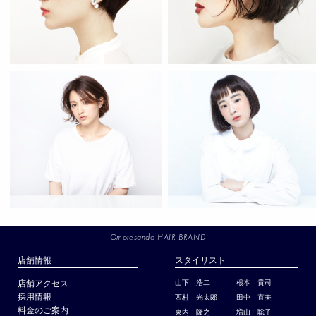
Omotesando HAIR BRAND
店舗情報
スタイリスト
店舗アクセス
山下 浩二
根本 貴司
採用情報
西村 光太郎
田中 直美
料金のご案内
東内 隆之
増山 聡子