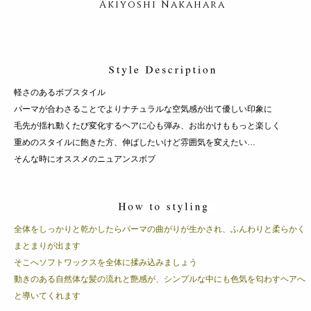
Akiyoshi Nakahara
軽さのあるボブスタイル
パーマが合わさることでよりナチュラルな空気感が出て優しい印象に
毛先が揺れ動くたび変化するヘアに心も弾み、お出かけももっと楽しく
重めのスタイルに飽きた方、伸ばしたいけど雰囲気を変えたい…
そんな時にオススメのニュアンスボブ
全体をしっかりと乾かしたらパーマの曲がりが生かされ、ふんわりと柔らかく
まとまりが出ます
そこへソフトワックスを全体に揉み込みましょう
動きのある自然体な髪の流れと艶感が、シンプルな中にも色気を匂わすヘアへ
と導いてくれます