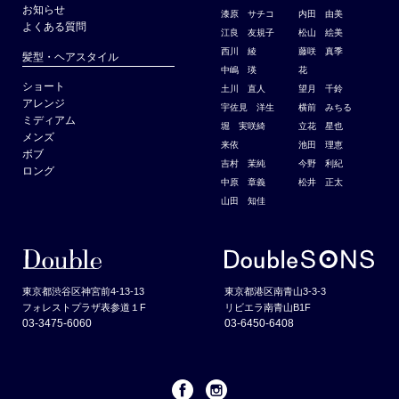
お知らせ
漆原 サチコ
内田 由美
よくある質問
江良 友規子
松山 絵美
西川 綾
藤咲 真季
髪型・ヘアスタイル
中嶋 瑛
花
ショート
土川 直人
望月 千鈴
アレンジ
宇佐見 洋生
横前 みちる
ミディアム
堀 実咲綺
立花 星也
メンズ
来依
池田 理恵
ボブ
吉村 茉純
今野 利紀
ロング
中原 章義
松井 正太
山田 知佳
東京都渋谷区神宮前4-13-13
東京都港区南青山3-3-3
フォレストプラザ表参道１F
リビエラ南青山B1F
03-3475-6060
03-6450-6408