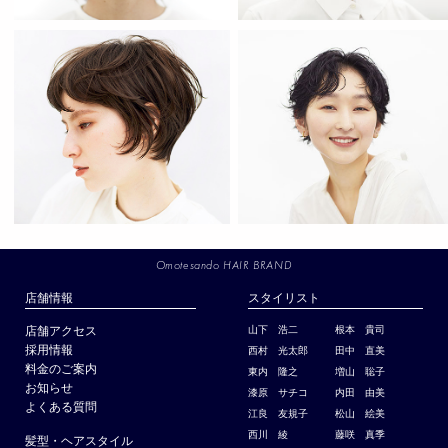
Omotesando HAIR BRAND
店舗情報
スタイリスト
店舗アクセス
山下 浩二
根本 貴司
採用情報
西村 光太郎
田中 直美
料金のご案内
東内 隆之
増山 聡子
お知らせ
漆原 サチコ
内田 由美
よくある質問
江良 友規子
松山 絵美
西川 綾
藤咲 真季
髪型・ヘアスタイル