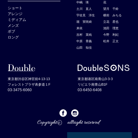
中嶋 瑛
花
ショート
土川 直人
望月 千鈴
アレンジ
宇佐見 洋生
横前 みちる
ミディアム
堀 実咲綺
立花 星也
メンズ
来依
池田 理恵
ボブ
吉村 茉純
今野 利紀
ロング
中原 章義
松井 正太
山田 知佳
東京都渋谷区神宮前4-13-13
東京都港区南青山3-3-3
フォレストプラザ表参道１F
リビエラ南青山B1F
03-3475-6060
03-6450-6408