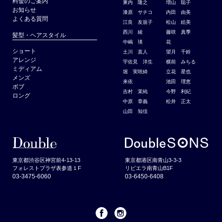
料金のご案内
東内 隆之
増山 聡子
お知らせ
漆原 サチコ
内田 由美
よくある質問
江良 友規子
松山 絵美
西川 綾
藤咲 真季
髪型・ヘアスタイル
中嶋 瑛
花
ショート
土川 直人
望月 千鈴
アレンジ
宇佐見 洋生
横前 みちる
ミディアム
堀 実咲綺
立花 星也
メンズ
来依
池田 理恵
ボブ
吉村 茉純
今野 利紀
ロング
中原 章義
松井 正太
山田 知佳
東京都渋谷区神宮前4-13-13
東京都港区南青山3-3-3
フォレストプラザ表参道１F
リビエラ南青山B1F
03-3475-6060
03-6450-6408