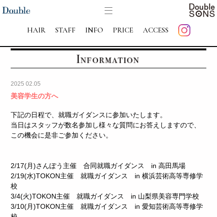
HAIR
STAFF
INFO
PRICE
ACCESS
2025 02.05
美容学生の方へ
下記の日程で、
就職ガイダンスに参加いたします。
当日はスタッフが数名参加し
様々な質問にお答えしますので、
この機会に是非ご参加ください。
2/17(月)さんぽう主催 合同就職ガイダンス in 高田馬場
2/19(水)TOKON主催 就職ガイダンス in 横浜芸術高等専修学
校
3/4(火)TOKON主催
就職ガイダンス in 山梨県美容専門学校
3/10(月)TOKON主催
就職ガイダンス in 愛知芸術高等専修学
校