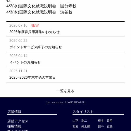
4/2(水)国際文化就職説明会 国分寺校
4/3(木)
国際文化就職説明会 渋谷校
2026 07.16
NEW
2026年度春採用募集のお知らせ
2026 05.22
ポイントサービス終了のお知らせ
2026 04.14
イベントのお知らせ
2025 11.21
2025~2026年末年始の営業日
一覧を見る
Omotesando HAIR BRAND
店舗情報
スタイリスト
店舗アクセス
山下 浩二
根本 貴司
採用情報
西村 光太郎
田中 直美