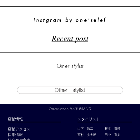
Instgram by one’selef
Other stylist
Omotesando HAIR BRAND
店舗情報
スタイリスト
店舗アクセス
山下 浩二
根本 貴司
採用情報
西村 光太郎
田中 直美