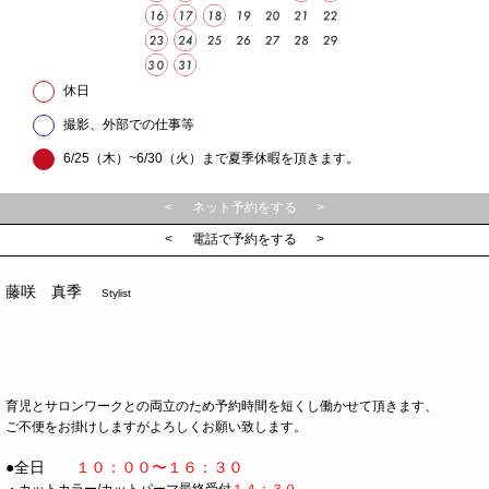
休日
撮影、外部での仕事等
6/25（木）~6/30（火）まで夏季休暇を頂きます。
< ネット予約をする >
< 電話で予約をする >
藤咲 真季
Stylist
育児とサロンワークとの両立のため予約時間を短くし働かせて頂きます、
ご不便をお掛けしますがよろしくお願い致します。
●
全日
１０：００〜１６：３０
・カットカラー/カットパーマ最終受付
１４：３０