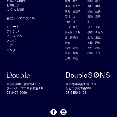
料金のご案内
東内 隆之
増山 聡子
お知らせ
漆原 サチコ
内田 由美
よくある質問
江良 友規子
松山 絵美
西川 綾
藤咲 真季
髪型・ヘアスタイル
中嶋 瑛
花
ショート
土川 直人
望月 千鈴
アレンジ
宇佐見 洋生
横前 みちる
ミディアム
堀 実咲綺
立花 星也
メンズ
来依
池田 理恵
ボブ
吉村 茉純
今野 利紀
ロング
中原 章義
松井 正太
山田 知佳
東京都渋谷区神宮前4-13-13
東京都港区南青山3-3-3
フォレストプラザ表参道１F
リビエラ南青山B1F
03-3475-6060
03-6450-6408