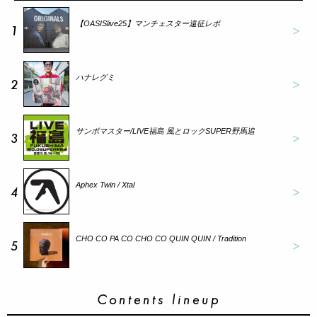
【OASISlive25】マンチェスター遠征レポ
1
ハナレグミ
2
サンボマスター/LIVE福島 風とロックSUPER野馬追
3
Aphex Twin / Xtal
4
CHO CO PA CO CHO CO QUIN QUIN / Tradition
5
Contents lineup