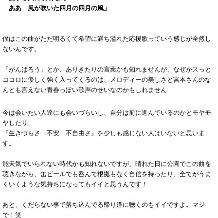
ああ 風が吹いた四月の四月の風」
僕はこの曲がただ明るくて希望に満ち溢れた応援歌っていう感じが全然し
ないんです。
「がんばろう」とか、ありきたりの言葉かも知れませんが、なぜかスっと
ココロに優しく強く入ってくるのは、メロディーの美しさと宮本さんのな
んとも言えない青春っぽい歌声のせいなのかもしれません
今は会いたい人達にも会いづらいし、自分は前に進んでいるのかとモヤモ
ヤしたり
『生きづらさ 不安 不自由さ』を少しも感じない人はいないと思いま
す。
能天気でいられない時代かも知れないですが、晴れた日に公園でこの曲を
聴きながら、缶ビールでも呑んで根拠もなく自信を持ったり、全てがうま
くいくような気持ちになってもイイと思うんです！
あと、くだらない事で落ち込んでる帰り道に聴くのもイイですよ。マジ
で！笑