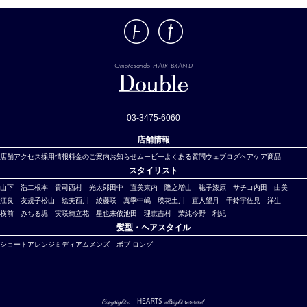
Omotesando HAIR BRAND
03-3475-6060
店舗情報
店舗アクセス
採用情報
料金のご案内
お知らせ
ムービー
よくある質問
ウェブログ
ヘアケア商品
スタイリスト
山下 浩二
根本 貴司
西村 光太郎
田中 直美
東内 隆之
増山 聡子
漆原 サチコ
内田 由美
江良 友規子
松山 絵美
西川 綾
藤咲 真季
中嶋 瑛
花
土川 直人
望月 千鈴
宇佐見 洋生
横前 みちる
堀 実咲綺
立花 星也
来依
池田 理恵
吉村 茉純
今野 利紀
髪型・ヘアスタイル
ショート
アレンジ
ミディアム
メンズ
ボブ
ロング