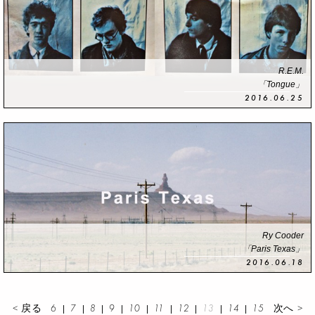
R.E.M.
「Tongue」
2016.06.25
Ry Cooder
「Paris Texas」
2016.06.18
< 戻る
6
7
8
9
10
11
12
13
14
15
次へ >
|
|
|
|
|
|
|
|
|