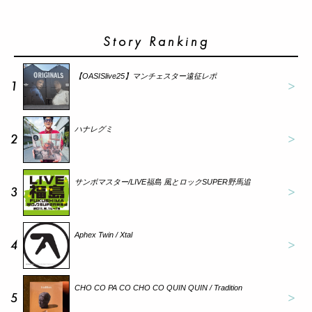
Story Ranking
【OASISlive25】マンチェスター遠征レポ
1
ハナレグミ
2
サンボマスター/LIVE福島 風とロックSUPER野馬追
3
Aphex Twin / Xtal
4
CHO CO PA CO CHO CO QUIN QUIN / Tradition
5