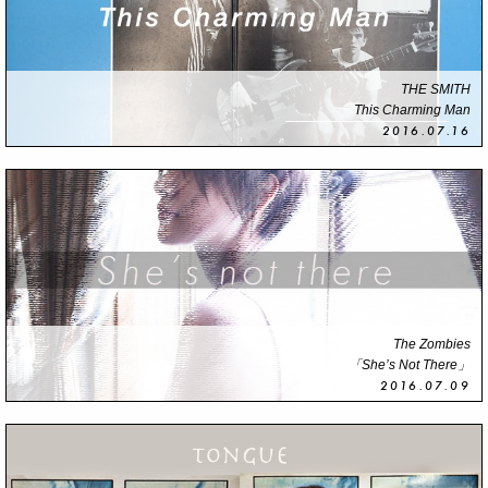
THE SMITH
This Charming Man
2016.07.16
The Zombies
「She’s Not There」
2016.07.09