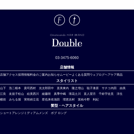
Omotesando HAIR BRAND
03-3475-6060
店舗情報
店舗アクセス
採用情報
料金のご案内
お知らせ
ムービー
よくある質問
ウェブログ
ヘアケア商品
スタイリスト
山下 浩二
根本 貴司
西村 光太郎
田中 直美
東内 隆之
増山 聡子
漆原 サチコ
内田 由美
江良 友規子
松山 絵美
西川 綾
藤咲 真季
中嶋 瑛
花
土川 直人
望月 千鈴
宇佐見 洋生
横前 みちる
堀 実咲綺
立花 星也
来依
池田 理恵
吉村 茉純
今野 利紀
髪型・ヘアスタイル
ショート
アレンジ
ミディアム
メンズ
ボブ
ロング