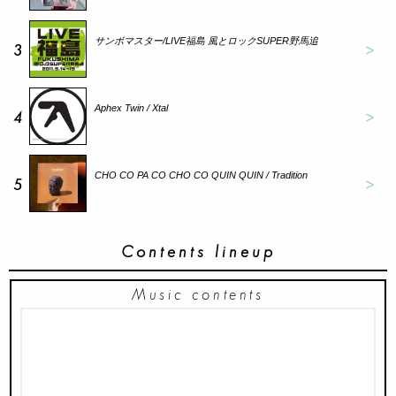
サンボマスター/LIVE福島 風とロックSUPER野馬追
3
Aphex Twin / Xtal
4
CHO CO PA CO CHO CO QUIN QUIN / Tradition
5
Contents lineup
Music contents