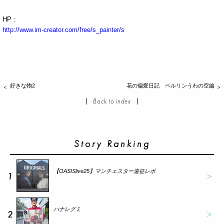
HP :
http://www.im-creator.com/free/s_painter/s
好きな物2
花の偏愛日記 ベルリンうわの空編
Back to index
Story Ranking
【OASISlive25】マンチェスター遠征レポ
1
ハナレグミ
2