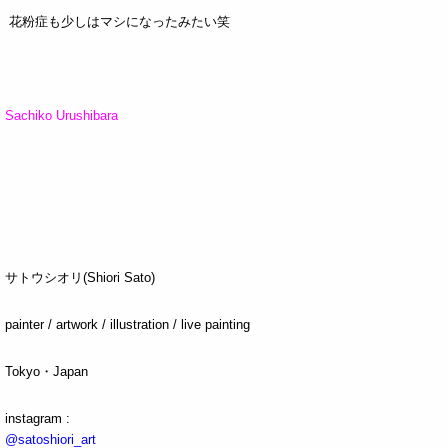
花粉症も少しはマシになったみたい笑
Sachiko Urushibara
サトウシオリ(Shiori Sato)
painter / artwork / illustration / live painting
Tokyo・Japan
instagram :
@satoshiori_art