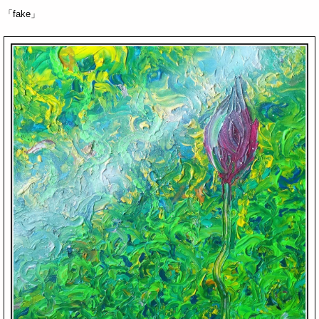
「fake」